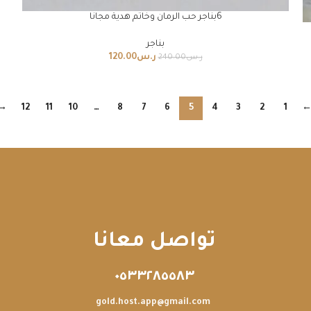
6بناجر حب الرمان وخاتم هدية مجانا
بناجر
ر.س
120.00
ر.س
240.00
→
12
11
10
…
8
7
6
5
4
3
2
1
تواصل معانا
٠٥٣٣٢٨٥٥٨٣
gold.host.app@gmail.com