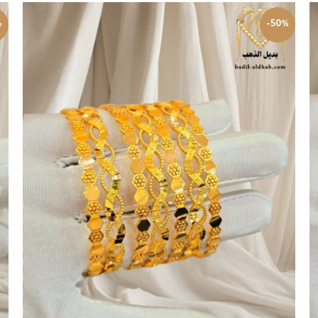
%
-50%