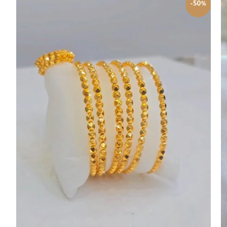
%
-50%
ج