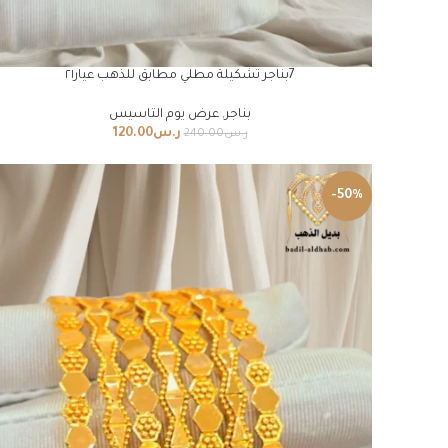
7بناجر تشكيلة مطلي مطابق للذهب عيار٢١
بناجر
,
عرض يوم التاسيس
ر.س
120.00
ر.س
240.00
-50%