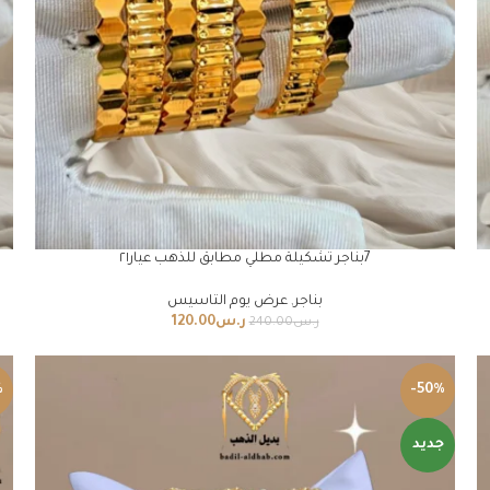
7بناجر تشكيلة مطلي مطابق للذهب عيار٢١
بناجر
,
عرض يوم التاسيس
ر.س
120.00
ر.س
240.00
%
-50%
جديد