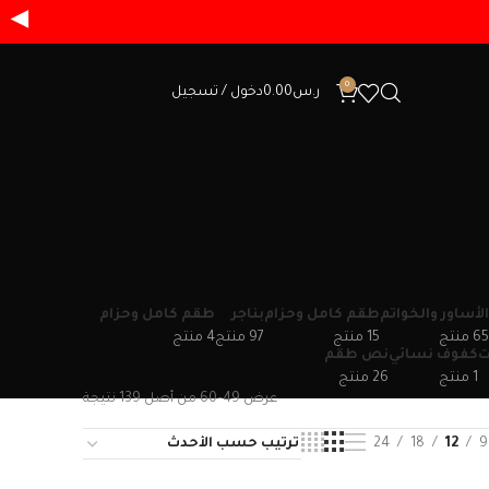
◀
0
ر.س
0.00
دخول / تسجيل
الأساور والخواتم
طقم كامل وحزام
بناجر
طقم كامل وحزام
4
97
15
65
ت
كفوف نسائي
نص طقم
26
1
عرض 49–60 من أصل 139 نتيجة
24
18
12
9