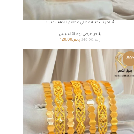
7بناجر تشكيلة مطلي مطابق للذهب عيار٢١
بناجر
,
عرض يوم التاسيس
ر.س
120.00
ر.س
240.00
-50