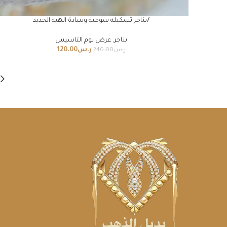
7بناجر تشكيله شوميه وسادة الهبه الجديد
بناجر
,
عرض يوم التاسيس
ر.س
120.00
ر.س
240.00
←