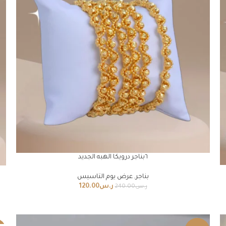
٦بناجر درويكا الهبه الجديد
بناجر
,
عرض يوم التاسيس
ر.س
120.00
ر.س
240.00