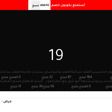
أستمتع بكوبون خصم
dhb10
نسخ
19
م التاسيس
أطقم نسائية
أطقم نواعم
اساور سحبات طايحة
اطقم ساعات
184
87
22
0 المنتج
اسل وبروش
شنطة مع شوز مع عطر
عقود
قسم الاطفال
قسم الفضيا
0 المنتج
56
36
31
عرض