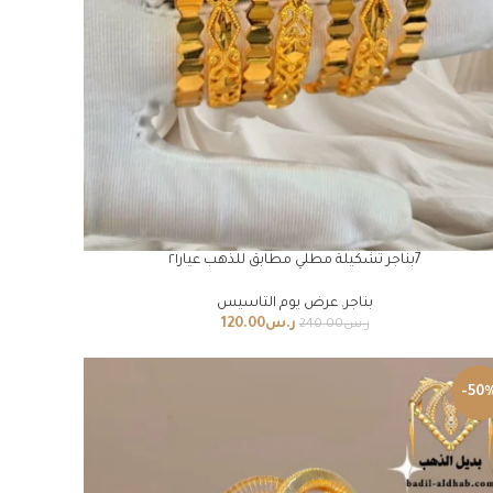
7بناجر تشكيلة مطلي مطابق للذهب عيار٢١
بناجر
,
عرض يوم التاسيس
ر.س
120.00
ر.س
240.00
-50