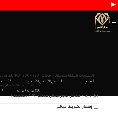
▶
البكسات المتكامله
حلق
مخانق
UNCATEGORIZED
عرض يو
137
20
28
11
1
خواتم
ساعات نسائي
سل
2
3
135
الرئيسية
مقاس بناجر نسائي المنتج
19
الصفحة 5
إظهار الشريط الجانبي