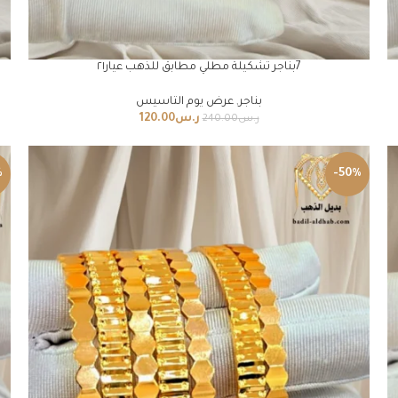
7بناجر تشكيلة مطلي مطابق للذهب عيار٢١
بناجر
,
عرض يوم التاسيس
ر.س
120.00
ر.س
240.00
%
-50%