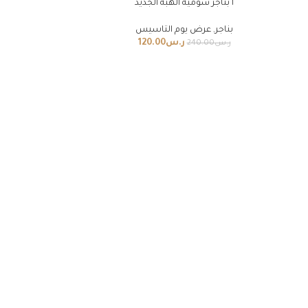
٦بناجر شوميه الهبه الجديد
-50
بناجر
,
عرض يوم التاسيس
ديد
ر.س
120.00
ر.س
240.00