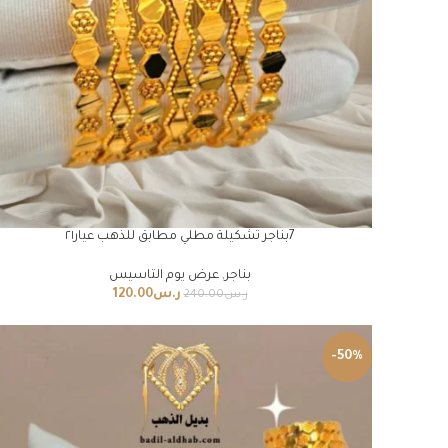
7بناجر تشكيلة مطلي مطابق للذهب عيار٢١
بناجر
,
عرض يوم التاسيس
ر.س
120.00
ر.س
240.00
-50%