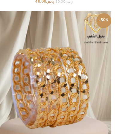
ر.س
40.00
ر.س
80.00
-50%