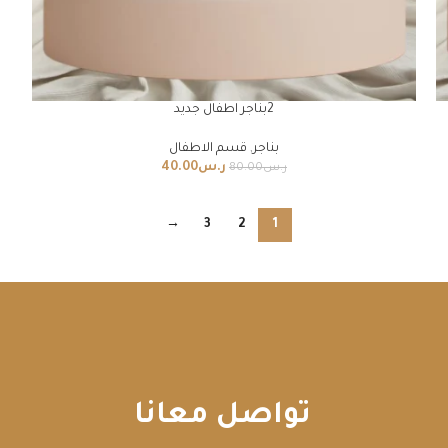
2بناجر اطفال جديد
بناجر
,
قسم الاطفال
ر.س
40.00
ر.س
80.00
→
3
2
1
تواصل معانا