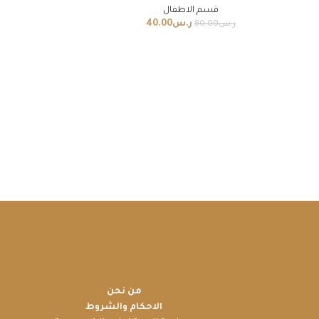
قسم الاطفال
ر.س
40.00
ر.س
80.00
من نحن
الاحكام والشروط