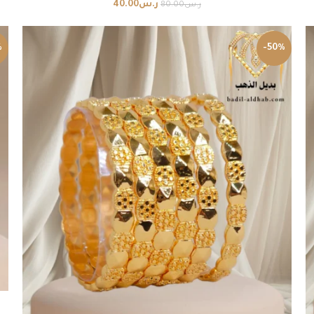
ر.س
40.00
ر.س
80.00
%
-50%