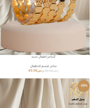
2بناجر اطفال جديد
بناجر
,
قسم الاطفال
ر.س
40.00
ر.س
80.00
-50%