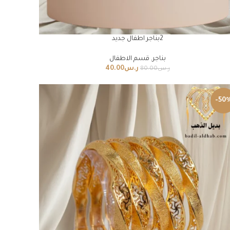
2بناجر اطفال جديد
بناجر
,
قسم الاطفال
ر.س
40.00
ر.س
80.00
-50