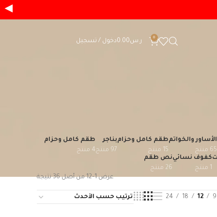
◀
0
ر.س
0.00
دخول / تسجيل
الأساور والخواتم
طقم كامل وحزام
بناجر
طقم كامل وحزام
4
97
15
65
ت
كفوف نسائي
نص طقم
26
1
عرض 1–12 من أصل 36 نتيجة
24
18
12
9