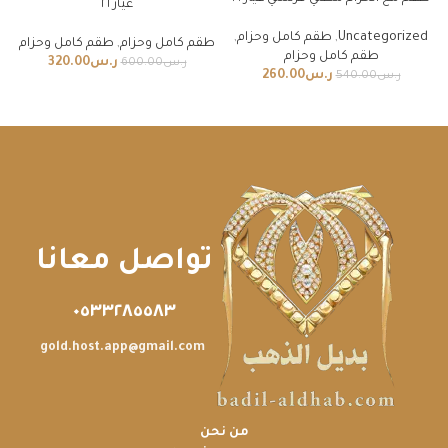
عيار ٢١
Uncategorized
,
طقم كامل وحزام
,
طقم كامل وحزام
,
طقم كامل وحزام
طقم كامل وحزام
ر.س
320.00
ر.س
600.00
ر.س
260.00
ر.س
540.00
تواصل معانا
٠٥٣٣٢٨٥٥٨٣
gold.host.app@gmail.com
من نحن