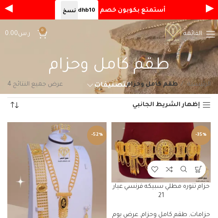
◀
▶
أستمتع بكوبون خصم
dhb10
نسخ
0
القائمة
ر.س
0.00
طقم كامل وحزام
الرئيسية
طقم كامل وحزام
عرض جميع النتائج 4
التصنيفات
إظهار الشريط الجانبي
-52%
-35%
حزام تنوره مطلي سبيكه فرنسي عيار
21
حزامات
,
طقم كامل وحزام
,
عرض يوم