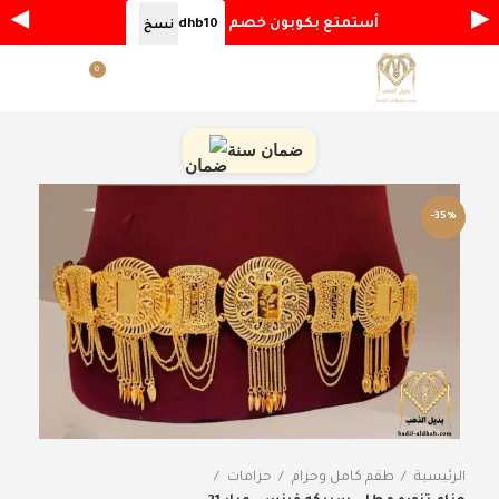
◀
▶
أستمتع بكوبون خصم
dhb10
نسخ
0
القائمة
ر.س
0.00
ضمان سنة
-35%
الرئيسية
طقم كامل وحزام
حزامات