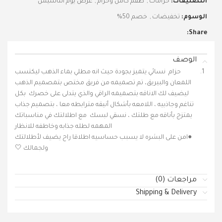
التصنيفات:
حزامات
,
طقم كامل وحزام
,
عرض يوم التاسيس
الوسوم:
تخفيضات
,
خصم 50%
Share:
الوصف
حزام نسائي يتميز بجودة حيث انه مطلي بماء الذهب ليكتسب
اللمعان والبيريق، تم تصميمه من فريق مختص بتمصميم الذهب
ليضيف لك الاناقه بتصميمه الراقي والذي يتدلى على خصرك بكل
تناغم وجاذبيه ، اللامعه بأشكال أنيقه مترابطه معا ، بتصميم جذاب
يمتزج بأناقه مع طلتك ، نسقي لبسك مع اطلالتك في مناسباتك
المهمه لطله جذابه وخاطفه للانظار
●امن على البشره لا يسبب حساسيه اطلاقا راح يضيف لأطلالتك
ولجمالك 🤍
مراجعات (0)
Shipping & Delivery