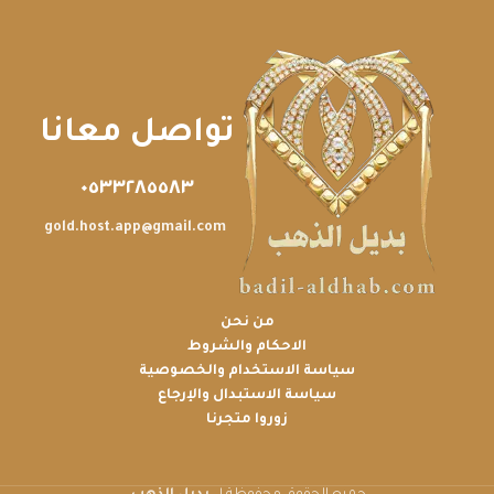
تواصل معانا
٠٥٣٣٢٨٥٥٨٣
gold.host.app@gmail.com
من نحن
الاحكام والشروط
سياسة الاستخدام والخصوصية
سياسة الاستبدال والإرجاع
زوروا متجرنا