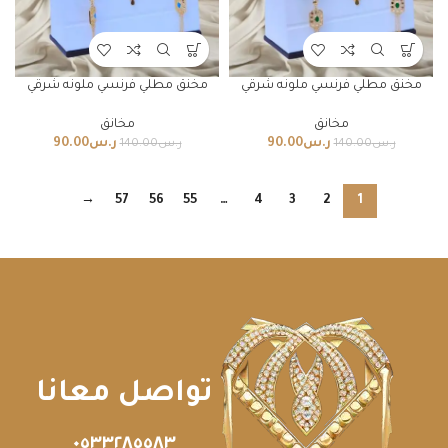
مخنق مطلي فرنسي ملونه شرقي
مخنق مطلي فرنسي ملونه شرقي
مخانق
مخانق
ر.س
90.00
ر.س
90.00
ر.س
140.00
ر.س
140.00
→
57
56
55
…
4
3
2
1
تواصل معانا
٠٥٣٣٢٨٥٥٨٣