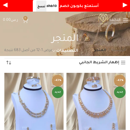
◀
▶
أستمتع بكوبون خصم
dhb10
نسخ
0
القائمة
ر.س
0.00
المتجر
الرئيسية
المتجر
عرض 1–12 من أصل 683 نتيجة
التصنيفات
إظهار الشريط الجانبي
-43%
-43%
جديد
جديد