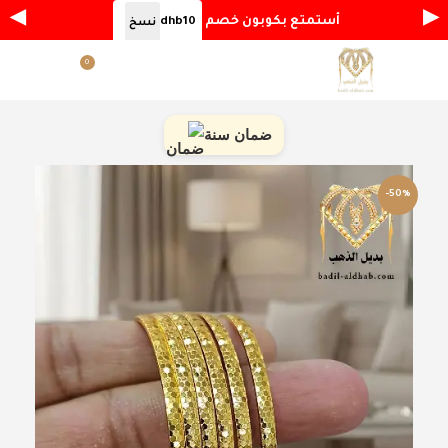
◀
▶
أستمتع بكوبون خصم
dhb10
نسخ
0
القائمة
ر.س
0.00
ضمان سنة
-50%