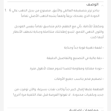
الوصف
6 بناجر ترتر بتصميمه العالمي والأنيق، مصنوع من بديل الذهب عالي
الجودة الذي يمنحك بريقاً ولمعاً يشبه الذهب الأصلي تماماً
ومكملاً للأناقة، يأتي مع الطقم خاتم متناسق تماماً بنفس الموديل
واللون الذهبي اللامع، لتبدو إطلالتك متكاملة وجذابة تخطف الأنظار
أينما كنت.
• لمعة ذهبية قوية جداً وجذابة
• دقة عالية في التصنيع والتفاصيل الدقيقة
• جودة ممتازة ومقاومة للصدا لتدوم معك لأطول فترة.
• تصميم فخم يناسب جميع الأوقات
القطعة عليها إقبال كبير جداً وكانت نفذت بسرعة، والآن توفرت من
جديد وبكميات محدودة.. لا تفوتوا الفرصة قبل نفاذ الكمية مرة أخرى!
معلومات إضافية