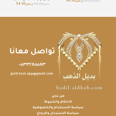
ر.س
94.00
ر
ر.س
240.00
ر.س
94.00
ر.س
160.00
تواصل معانا
٠٥٣٣٢٨٥٥٨٣
gold.host.app@gmail.com
من نحن
الاحكام والشروط
سياسة الاستخدام والخصوصية
سياسة الاستبدال والإرجاع