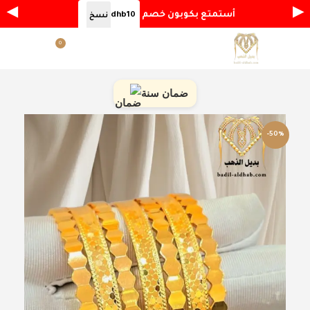
◀
▶
أستمتع بكوبون خصم
dhb10
نسخ
0
القائمة
ر.س
0.00
ضمان سنة
-50%