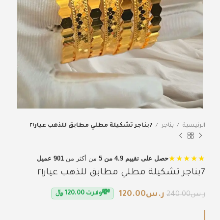
الرئيسية
بناجر
7بناجر تشكيلة مطلي مطابق للذهب عيار٢١
★★★★★
حصل على تقييم 4.9 من 5
من أكثر من
901 عميل
7بناجر تشكيلة مطلي مطابق للذهب عيار٢١
💸
ر.س
120.00
وفرت
120.00
﷼
ر.س
240.00