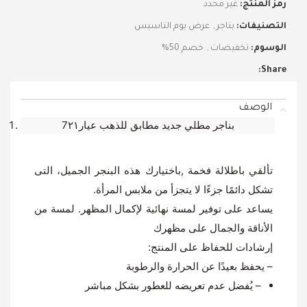
رمز المنتج:
غير محدد
التصنيفات:
بناجر
,
عرض يوم التاسيس
الوسوم:
تخفيضات
,
خصم 50%
Share:
الوصف
7بناجر مطلي جديد مطابق للذهب عيار٢١
تألقي باطلالة فخمة ,باختيارك هذه البنجر الجميل، التى
تشكل دائمًا جزءًا لا يتجزأ من ملابس المرأة.
يساعد على توفير لمسة نهائية لإكمال المظهر. لمسة من
الأناقة والجمال على مظهرك
إرشادات للحفاظ على المنتج:
– يحفظ بعيدًا عن الحرارة والرطوبة
– يُفضل عدم تعريضه للعطور بشكل مباشر