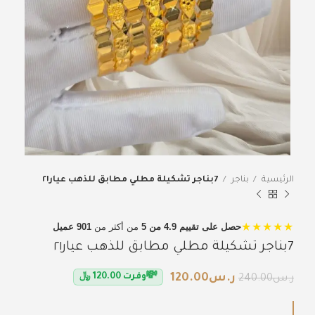
الرئيسية
بناجر
7بناجر تشكيلة مطلي مطابق للذهب عيار٢١
★★★★★
حصل على تقييم 4.9 من 5
من أكثر من
901 عميل
7بناجر تشكيلة مطلي مطابق للذهب عيار٢١
💸
ر.س
120.00
وفرت
120.00
﷼
ر.س
240.00