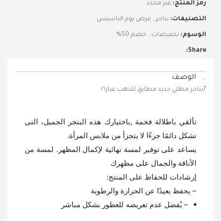
رمز المنتج:
غير محدد
التصنيفات:
بناجر
,
عرض يوم التاسيس
الوسوم:
تخفيضات
,
خصم 50%
Share:
الوصف
7بناجر مطلي جديد مطابق للذهب عيار٢١
تألقي باطلالة فخمة ,باختيارك هذه البنجر الجميل، التى
تشكل دائمًا جزءًا لا يتجزأ من ملابس المرأة.
يساعد على توفير لمسة نهائية لإكمال المظهر. لمسة من
الأناقة والجمال على مظهرك
إرشادات للحفاظ على المنتج:
– يحفظ بعيدًا عن الحرارة والرطوبة
– يُفضل عدم تعريضه للعطور بشكل مباشر