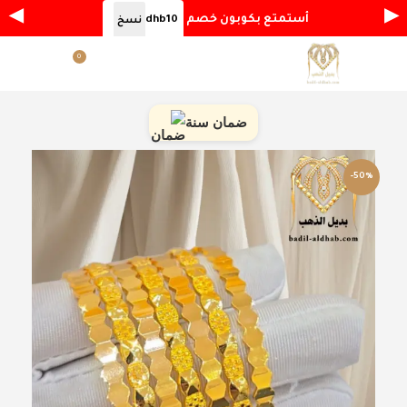
◀
▶
أستمتع بكوبون خصم
dhb10
نسخ
0
القائمة
ر.س
0.00
ضمان سنة
-50%