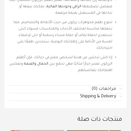
بالإضافة إلى جمالها ولمعانها، تعتبر أطقم الزركون استثمارًا جيدًا
فبفضل تصميمها
الراقي وجودتها العالية
، يمكنك بيعها أو
تبادلها في المستقبل بقيمة مرتفعة.
تتنوع طقم مجوهرات زركون من حيث الأنماط والتصاميم، مما
يجعلها مناسبة لمختلف الأحداث والمناسبات فسواء كنتى
تستعدى لحفلة زفاف أو حفلة مساء رسمية أو حتى لإضفاء
لمسة من الأناقة على إطلالتك اليومية، ستجدين طقمًا يلبي
احتياجاتك.
إذا كنتى تبحثين عن هدية لشخص مميز في حياتك، فإن أطقم
الزركون تعتبر خيارًا مثاليًا فهي تجمع بين
الجمال والقيمة
وتعكس
اهتمامك بتفاصيلهم.
مراجعات (0)
Shipping & Delivery
منتجات ذات صلة