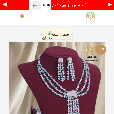
◀
▶
أستمتع بكوبون خصم
dhb10
نسخ
0
القائمة
ر.س
0.00
ضمان سنة
-35%