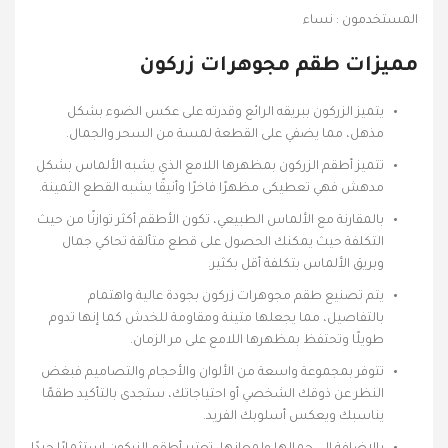
المستخدمون : نساء
مميزات طقم مجوهرات زركون
يتميز الزركون ببريقه الرائع وقدرته على عكس الضوء بشكل
مذهل، مما يضفي على القطعة لمسة من السحر والجمال.
تتميز أطقم الزركون بمظهرها اللامع الذي يشبه الألماس بشكل
مدهش فهي تعطيكى مظهرًا فاخرًا وأنيقًا يشبه القطع الثمينة.
بالمقارنة مع الألماس الطبيعي، تكون الأطقم أكثر توازنًا من حيث
التكلفة حيث يمكنك الحصول على قطع متألقة تحاكي جمال
وبريق الألماس بتكلفة أقل بكثير.
يتم تصنيع طقم مجوهرات زركون بجودة عالية واهتمام
بالتفاصيل، مما يجعلها متينة ومقاومة للخدش كما إنها تدوم
طويلًا وتحتفظ بمظهرها اللامع على مر الزمان.
تتوفر بمجموعة واسعة من الألوان والأحجام والتصاميم فبغض
النظر عن ذوقك الشخصي أو احتياجاتك، ستجدى بالتأكيد طقمًا
يناسبك ويعكس أسلوبك الفريد.