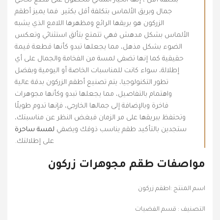
بتكلفة أقل ، إنها الخيار المثالي للحصول على قطع تحاكي
جمال وبريق الألماس بتكلفة أقل بكثير. فما يميز أطقم
الزركون هو بريقها الرائع ومظهرها اللامع الذي يشبه
الألماس بشكل مدهش فهي تتمتع بتألق استثنائي وتعكس
الضوء بشكل مذهل، مما يجعلها تبدو كأنها قطعة قيمة
حقيقية كما إنها تضفي لمسة من الفخامة والجمال على أي
إطلالة، سواء كانت للمناسبات الخاصة أو اليومية وبفضل
تطور التكنولوجيا، يتم تصنيع أطقم الزركون بدقة عالية
واهتمام بالتفاصيل، مما يجعلها تبدو وكأنها مجوهرات
فاخرة وبالإضافة إلى جمالها الخارجي، فإنها تدوم طويلًا
وتحتفظ ببريقها على مر الزمان فبغض النظر عن مناسبتك،
ستجدين بالتأكيد طقم يناسب ذوقك ويضفي
لمسة ساحرة
على إطلالتك.
مواصفات طقم مجوهرات زركون
اسم المنتج :اطقم زركون
التصنيف : قسم الفضيات