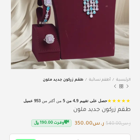
الرئيسية
أطقم نسائية
طقم زركون جديد ملون
★★★★★
حصل على تقييم 4.9 من 5
من أكثر من
953 عميل
طقم زركون جديد ملون
💸
ر.س
350.00
وفرت
190.00
﷼
ر.س
540.00