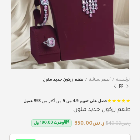
الرئيسية
أطقم نسائية
طقم زركون جديد ملون
★★★★★
حصل على تقييم 4.9 من 5
من أكثر من
953 عميل
طقم زركون جديد ملون
💸
ر.س
350.00
وفرت
190.00
﷼
ر.س
540.00