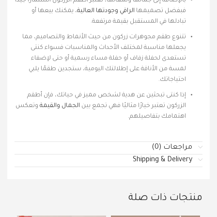
بالإضافة إلى جمالها ولمعانها، تعتبر أطقم الزركون استثمارًا جيدًا
فبفضل تصميمها
الراقي وجودتها العالية
، يمكنك بيعها أو
تبادلها في المستقبل بقيمة مرتفعة.
تتنوع طقم مجوهرات زركون من حيث الأنماط والتصاميم، مما
يجعلها مناسبة لمختلف الأحداث والمناسبات فسواء كنتى
تستعدى لحفلة زفاف أو حفلة مساء رسمية أو حتى لإضفاء
لمسة من الأناقة على إطلالتك اليومية، ستجدين طقمًا يلبي
احتياجاتك.
إذا كنتى تبحثين عن هدية لشخص مميز في حياتك، فإن أطقم
الزركون تعتبر خيارًا مثاليًا فهي تجمع بين
الجمال والقيمة
وتعكس
اهتمامك بتفاصيلهم.
مراجعات (0)
Shipping & Delivery
منتجات ذات صلة