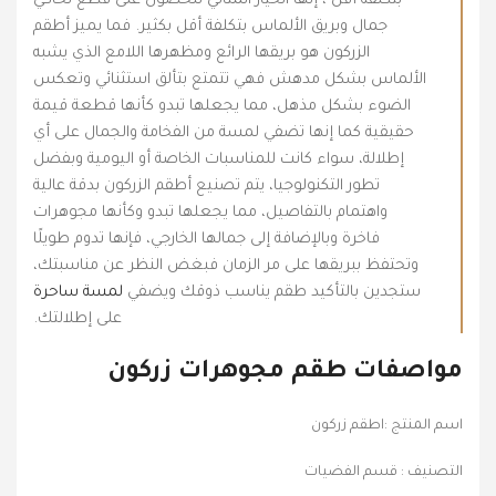
بتكلفة أقل ، إنها الخيار المثالي للحصول على قطع تحاكي
جمال وبريق الألماس بتكلفة أقل بكثير. فما يميز أطقم
الزركون هو بريقها الرائع ومظهرها اللامع الذي يشبه
الألماس بشكل مدهش فهي تتمتع بتألق استثنائي وتعكس
الضوء بشكل مذهل، مما يجعلها تبدو كأنها قطعة قيمة
حقيقية كما إنها تضفي لمسة من الفخامة والجمال على أي
إطلالة، سواء كانت للمناسبات الخاصة أو اليومية وبفضل
تطور التكنولوجيا، يتم تصنيع أطقم الزركون بدقة عالية
واهتمام بالتفاصيل، مما يجعلها تبدو وكأنها مجوهرات
فاخرة وبالإضافة إلى جمالها الخارجي، فإنها تدوم طويلًا
وتحتفظ ببريقها على مر الزمان فبغض النظر عن مناسبتك،
ستجدين بالتأكيد طقم يناسب ذوقك ويضفي
لمسة ساحرة
على إطلالتك.
مواصفات طقم مجوهرات زركون
اسم المنتج :اطقم زركون
التصنيف : قسم الفضيات