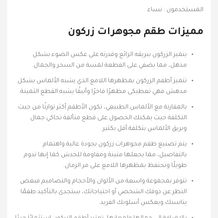
المستخدمون : نساء
مميزات طقم مجوهرات زركون
يتميز الزركون ببريقه الرائع وقدرته على عكس الضوء بشكل
مذهل، مما يضفي على القطعة لمسة من السحر والجمال.
تتميز أطقم الزركون بمظهرها اللامع الذي يشبه الألماس بشكل
مدهش فهي تعطيكى مظهرًا فاخرًا وأنيقًا يشبه القطع الثمينة.
بالمقارنة مع الألماس الطبيعي، تكون الأطقم أكثر توازنًا من حيث
التكلفة حيث يمكنك الحصول على قطع متألقة تحاكي جمال
وبريق الألماس بتكلفة أقل بكثير.
يتم تصنيع طقم مجوهرات زركون بجودة عالية واهتمام
بالتفاصيل، مما يجعلها متينة ومقاومة للخدش كما إنها تدوم
طويلًا وتحتفظ بمظهرها اللامع على مر الزمان.
تتوفر بمجموعة واسعة من الألوان والأحجام والتصاميم فبغض
النظر عن ذوقك الشخصي أو احتياجاتك، ستجدى بالتأكيد طقمًا
يناسبك ويعكس أسلوبك الفريد.