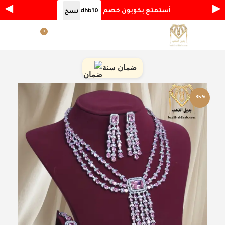
◀
▶
أستمتع بكوبون خصم
dhb10
نسخ
0
القائمة
ر.س
0.00
ضمان سنة
-35%