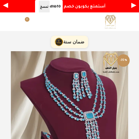
◀
▶
أستمتع بكوبون خصم
dhb10
نسخ
0
القائمة
ر.س
0.00
ضمان سنة
-35%