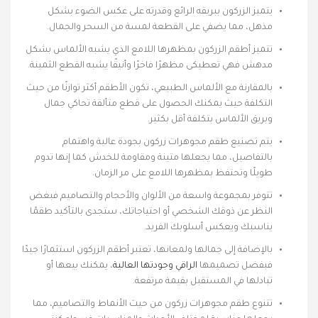
يتميز الزركون ببريقه الرائع وقدرته على عكس الضوء بشكل
مذهل، مما يضفي على القطعة لمسة من السحر والجمال.
تتميز أطقم الزركون بمظهرها اللامع الذي يشبه الألماس بشكل
مدهش فهي تعطيكى مظهرًا فاخرًا وأنيقًا يشبه القطع الثمينة.
بالمقارنة مع الألماس الطبيعي، تكون الأطقم أكثر توازنًا من حيث
التكلفة حيث يمكنك الحصول على قطع متألقة تحاكي جمال
وبريق الألماس بتكلفة أقل بكثير.
يتم تصنيع طقم مجوهرات زركون بجودة عالية واهتمام
بالتفاصيل، مما يجعلها متينة ومقاومة للخدش كما إنها تدوم
طويلًا وتحتفظ بمظهرها اللامع على مر الزمان.
تتوفر بمجموعة واسعة من الألوان والأحجام والتصاميم فبغض
النظر عن ذوقك الشخصي أو احتياجاتك، ستجدى بالتأكيد طقمًا
يناسبك ويعكس أسلوبك الفريد.
بالإضافة إلى جمالها ولمعانها، تعتبر أطقم الزركون استثمارًا جيدًا
فبفضل تصميمها
الراقي وجودتها العالية
، يمكنك بيعها أو
تبادلها في المستقبل بقيمة مرتفعة.
تتنوع طقم مجوهرات زركون من حيث الأنماط والتصاميم، مما