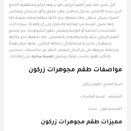
أقل بكثير. فما يميز أطقم الزركون هو بريقها الرائع ومظهرها اللامع
الذي يشبه الألماس بشكل مدهش فهي تتمتع بتألق استثنائي وتعكس
الضوء بشكل مذهل، مما يجعلها تبدو كأنها قطعة قيمة حقيقية كما
إنها تضفي لمسة من الفخامة والجمال على أي إطلالة، سواء كانت
للمناسبات الخاصة أو اليومية وبفضل تطور التكنولوجيا، يتم تصنيع
أطقم الزركون بدقة عالية واهتمام بالتفاصيل، مما يجعلها تبدو وكأنها
مجوهرات فاخرة وبالإضافة إلى جمالها الخارجي، فإنها تدوم طويلًا
وتحتفظ ببريقها على مر الزمان فبغض النظر عن مناسبتك، ستجدين
بالتأكيد طقم يناسب ذوقك ويضفي
لمسة ساحرة
على إطلالتك.
مواصفات طقم مجوهرات زركون
اسم المنتج :اطقم زركون
التصنيف : قسم الفضيات
المستخدمون : نساء
مميزات طقم مجوهرات زركون