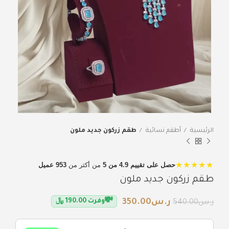
الرئيسية
أطقم نسائية
طقم زركون جديد ملون
★★★★★
حصل على تقييم 4.9 من 5
من أكثر من
953 عميل
طقم زركون جديد ملون
💸
ر.س
350.00
وفرت
190.00
﷼
ر.س
540.00