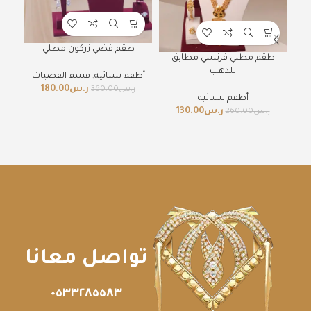
طقم فضي زركون مطلي
طقم مطلي فرنسي مطابق
للذهب
أطقم نسائية
,
قسم الفضيات
أطق
ر.س
180.00
ر.س
360.00
ر
أطقم نسائية
ر.س
130.00
ر.س
260.00
تواصل معانا
٠٥٣٣٢٨٥٥٨٣