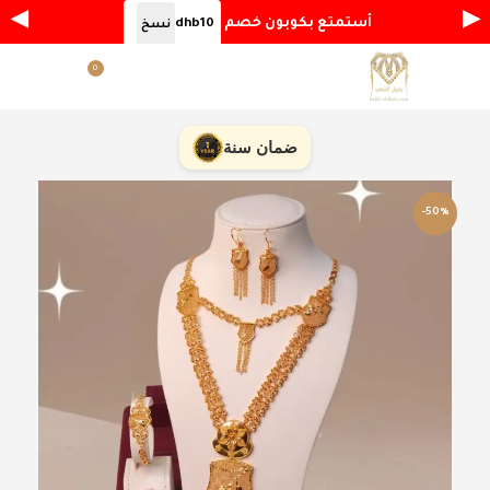
◀
▶
أستمتع بكوبون خصم
dhb10
نسخ
0
القائمة
ر.س
0.00
ضمان سنة
-50%