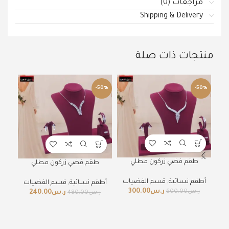
مراجعات (0)
Shipping & Delivery
منتجات ذات صلة
50%
-50%
-50%
طقم فضي زركون مطلي
طقم فضي زركون مطلي
أطقم نسائية
,
قسم الفضيات
أطقم نسائية
,
قسم الفضيات
ر.س
300.00
ر.س
600.00
ر.س
240.00
ر.س
480.00