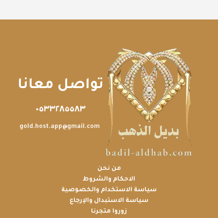
تواصل معانا
٠٥٣٣٢٨٥٥٨٣
gold.host.app@gmail.com
من نحن
الاحكام والشروط
سياسة الاستخدام والخصوصية
سياسة الاستبدال والإرجاع
زوروا متجرنا