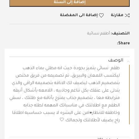
إضافة إلى السلة
مقارنة
إضافة الى المفضلة
التصنيف:
أطقم نسائية
Share:
الوصف
طقم نسائي يتميز بجودة حيث انه مطلي بماء الذهب
ليكتسب اللمعان والبيريق، تم تصميمه من فريق مختص
بتمصميم الذهب ليضيف لك الاناقه بتصميمه الراقي والذي
يتدلى على عنقك بكل تناغم وجاذبيه ، اللامعه بأشكال أنيقه
مترابطه معا ، بتصميم جذاب يمتزج بأناقه مع طلتك ، نسقي
الطقم مع اطلالتك في مناسباتك المهمه لطله جذابه
وخاطفه للانظار●امن على البشره لا يسبب حساسيه اطلاقا
راح يضيف لأطلالتك ولجمالك 🤍