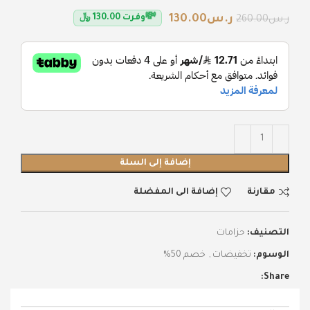
💸
ر.س
130.00
وفرت
130.00
﷼
ر.س
260.00
إضافة إلى السلة
مقارنة
إضافة الى المفضلة
التصنيف:
حزامات
الوسوم:
تخفيضات
,
خصم 50%
Share: