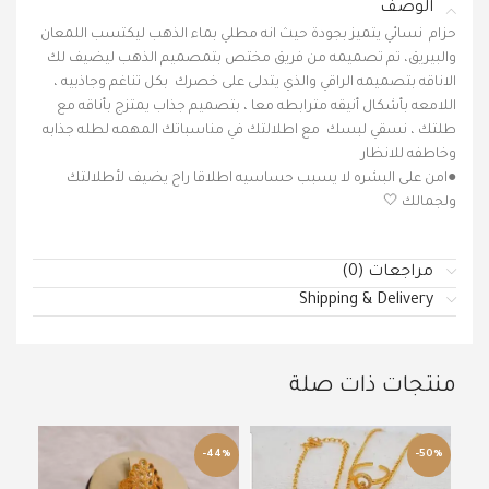
الوصف
حزام نسائي يتميز بجودة حيث انه مطلي بماء الذهب ليكتسب اللمعان
والبيريق، تم تصميمه من فريق مختص بتمصميم الذهب ليضيف لك
الاناقه بتصميمه الراقي والذي يتدلى على خصرك بكل تناغم وجاذبيه ،
اللامعه بأشكال أنيقه مترابطه معا ، بتصميم جذاب يمتزج بأناقه مع
طلتك ، نسقي لبسك مع اطلالتك في مناسباتك المهمه لطله جذابه
وخاطفه للانظار
●امن على البشره لا يسبب حساسيه اطلاقا راح يضيف لأطلالتك
ولجمالك 🤍
مراجعات (0)
Shipping & Delivery
منتجات ذات صلة
44%
-44%
-50%