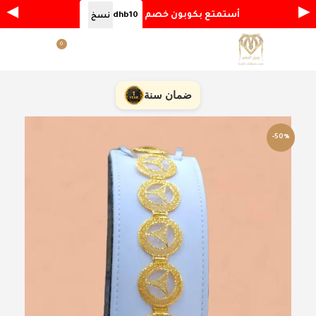
◀
▶
أستمتع بكوبون خصم
dhb10
نسخ
0
القائمة
ر.س
0.00
ضمان سنة
-50%