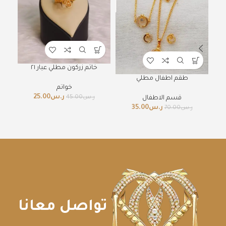
خاتم زركون مطلي عيار ٢١
طقم اطفال مطلي
خواتم
ر.س
25.00
ر.س
45.00
قسم الاطفال
ر.س
35.00
ر.س
70.00
تواصل معانا