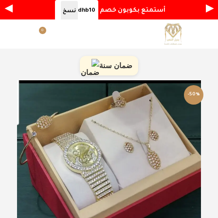
◀
▶
أستمتع بكوبون خصم
dhb10
نسخ
0
القائمة
ر.س
0.00
ضمان سنة
-50%