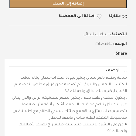
إضافة إلى السلة
مقارنة
إضافة الى المفضلة
التصنيف:
ساعات نسائي
الوسم:
تخفيضات
Share:
الوصف
ساعة وطقم ناعم نسائي يتميز بجودة حيث انه مطلي بماء الذهب
ليكتسب اللمعان والبيريق، تم تصميمه من فريق مختص بتمصميم
الذهب ليضيف لك الاناق ولجمالك 🤍
. يتكون ساعة وطقم ناعم ، يتميز الطقم بتصميمه الراقي والذي يتدلى
على يدك بكل تناغم وجاذبيه ، اللامعه بأشكال أنيقه مترابطه معا ،
بتصميم جذاب يمتزج بأناقه مع طلتك ، نسقي الطقم مع اطلالتك في
مناسباتك المهمه لطله جذابه وخاطفه للانظار
●امن على البشره لا يسبب حساسيه اطلاقا راح يضيف لأطلالتك
ولجمالك 🤍