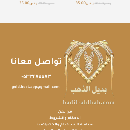
ر.س
35.00
ر.س
35.00
ر.س
70.00
ر.س
70.00
تواصل معانا
٠٥٣٣٢٨٥٥٨٣
gold.host.app@gmail.com
من نحن
الاحكام والشروط
سياسة الاستخدام والخصوصية