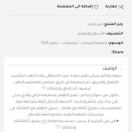
مقارنة
إضافة الى المفضلة
رمز المنتج:
غير محدد
التصنيف:
الأساور والخواتم
الوسوم:
الجمعة البيضاء
,
تخفيضات
,
خصم 50%
Share:
الوصف
سواره وخاتم نسائي يتميز بجودة حيث انه مطلي بماء الذهب ليكتسب
اللمعان والبيريق، تم تصميمه من فريق مختص بتمصميم الذهب
ليضيف لك الاناق ولجمالك 🤍
. يتكون من سوارة وخاتم ، يتميز الطقم بتصميمه الراقي والذي يتدلى
على يدك بكل تناغم وجاذبيه ، اللامعه بأشكال أنيقه مترابطه معا ،
بتصميم جذاب يمتزج بأناقه مع طلتك ، نسقي الطقم مع اطلالتك في
مناسباتك المهمه لطله جذابه وخاطفه للانظار
●امن على البشره لا يسبب حساسيه اطلاقا راح يضيف لأطلالتك
ولجمالك 🤍