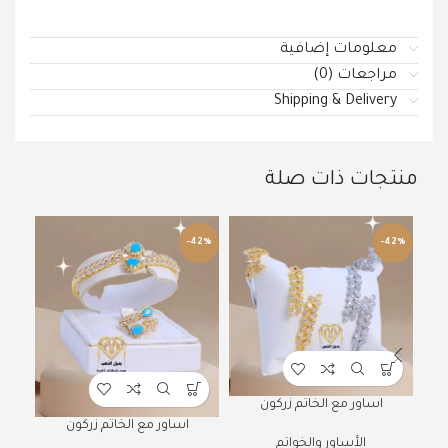
معلومات إضافية
مراجعات (0)
Shipping & Delivery
منتجات ذات صلة
50%
-42%
-42%
اساور مع الخاتم زركون
اسا
اساور مع الخاتم زركون
الأساور والخواتم