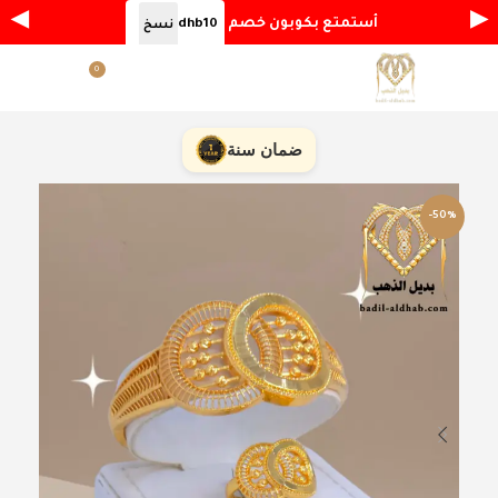
◀
▶
أستمتع بكوبون خصم
dhb10
نسخ
0
القائمة
ر.س
0.00
ضمان سنة
-50%