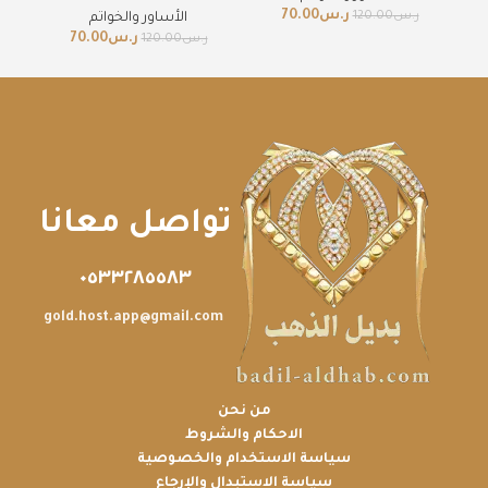
ر.س
70.00
ر.س
120.00
الأساور والخواتم
ر.س
70.00
ر.س
120.00
تواصل معانا
٠٥٣٣٢٨٥٥٨٣
gold.host.app@gmail.com
من نحن
الاحكام والشروط
سياسة الاستخدام والخصوصية
سياسة الاستبدال والإرجاع