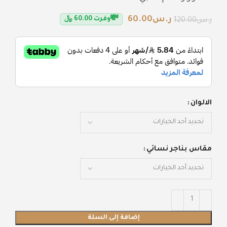
💸
ر.س
60.00
وفرت
60.00
﷼
ر.س
120.00
الالوان
مقاس بناجر نسائي
إضافة إلى السلة