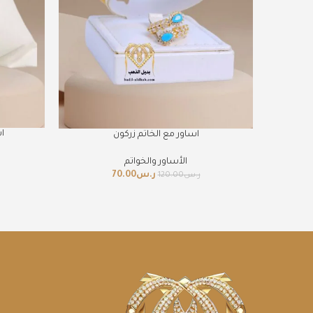
ا
اساور مع الخاتم زركون
الأساور والخواتم
ر.س
70.00
ر.س
120.00