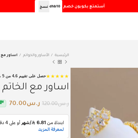
أستمتع بكوبون خصم
dhb10
نسخ
الرئيسية
الأساور والخواتم
اساور مع 
★★★★★
حصل على تقييم 4.6 من 5
م
اساور مع الخاتم 
ر.س
70.00
💸
ر.س
120.00