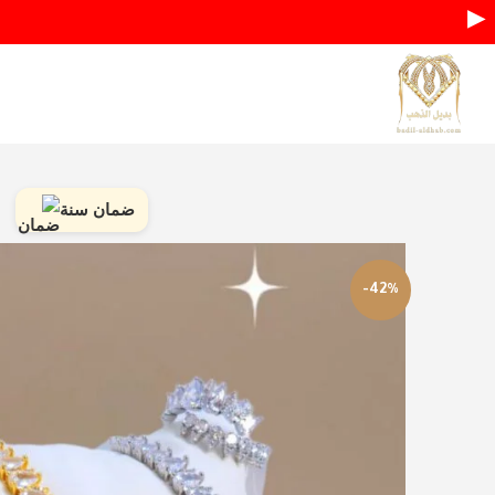
▶
ضمان سنة
-42%