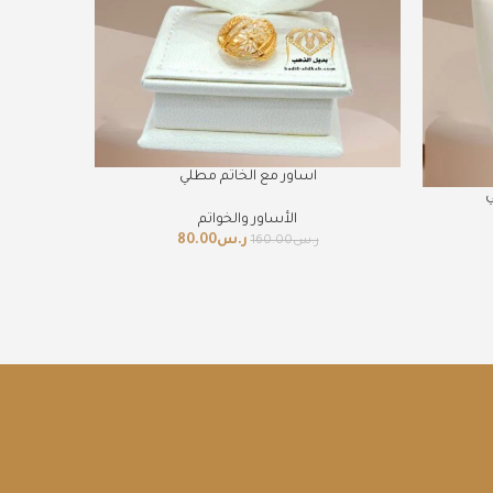
اساور مع الخاتم مطلي
ي
الأساور والخواتم
ر.س
80.00
ر.س
160.00