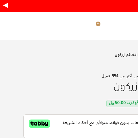
◀
0
ر.س
0.00
دخول / تسجيل
الخاتم زركون
ن أكثر من
554 عميل
زركون
وفرت
50.00
﷼