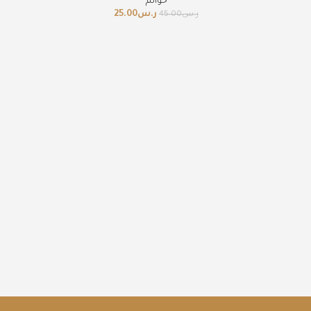
خواتم
ر.س
25.00
ر.س
45.00