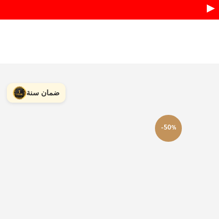
▶
ضمان سنة
-50%