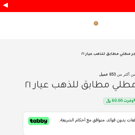
◀
0
ر.س
0.00
دخول / تسجيل
ر مطلي مطابق للذهب عيار ٢١
ن أكثر من
653 عميل
طلي مطابق للذهب عيار ٢١
وفرت
60.00
﷼