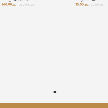
قسم الاطفال
ساعات نسائي
ر.س
35.00
ر.س
140.00
ر.س
70.00
ر.س
280.00