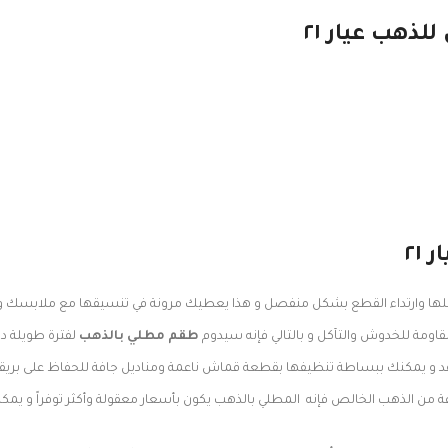
هب عيار ٢١
٢١
لها وارتداء القطع بشكل منفصل و هذا يعطيك مرونة في تنسيقها مع ملابسك واخت
اومة للخدوش والتآكل و بالتالي فإنه سيدوم
طقم مطلي بالذهب
لفترة طويلة دو
عقد و يمكنك ببساطة تنظيفها بقطعة قماش ناعمة ومناديل جافة للحفاظ على بريقه
ة من الذهب الخالص فإنه المطلي بالذهب يكون بأسعار معقولة وأكثر توفراً و يمكن