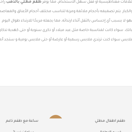
غلاقات مغناطيسية أو قفل سهل الاستخدام، مما يوفر
طقم مطلي بالذهب
راح
الكبار. يتم تصميمه بأحجام ملائمة ومرنة لتناسب مختلف أحجام الأعناق والمعاصم
هو لا يسبب أي إحساس بالثقل أثناء ارتدائه، مما يجعله مريحًا للارتداء طوال اليوم.
. سواء كانت لمناسبة خاصة مثل عيد ميلاد أو ذكرى سنوية أو حتى كهدية تذكارية ف
لابس سواء كنت ترتدي ملابس رسمية أو عارضة أو حتى ملابس يومية و ستجد أنه
طقم اطفال مطلي
ساعة مع طقم ناعم
-50%