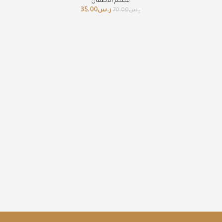
قسم الاطفال
ر.س
35.00
ر.س
70.00