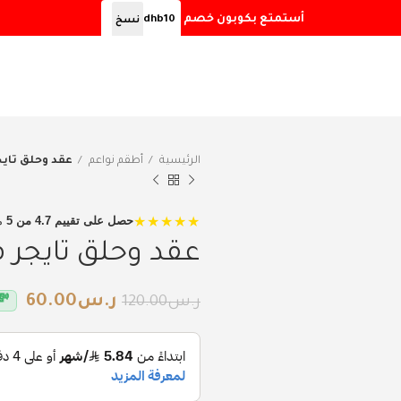
أستمتع بكوبون خصم
dhb10
نسخ
الرئيسية
أطقم نواعم
عقد وحلق تايج
★★★★★
حصل على تقييم 4.7 من 5
م
عقد وحلق تايجر م
ر.س
60.00
💸
ر.س
120.00