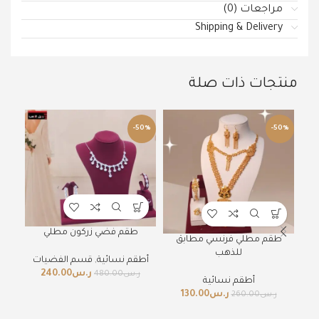
مراجعات (0)
Shipping & Delivery
منتجات ذات صلة
50%
-50%
-50%
طقم فضي زركون مطلي
طقم مطلي فرنسي مطابق
للذهب
أطق
أطقم نسائية
,
قسم الفضيات
ر.س
240.00
ر
ر.س
480.00
أطقم نسائية
ر.س
130.00
ر.س
260.00