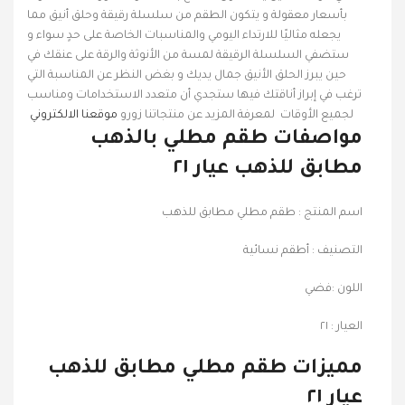
بأسعار معقولة و يتكون الطقم من سلسلة رقيقة وحلق أنيق مما
يجعله مثاليًا للارتداء اليومي والمناسبات الخاصة على حدٍ سواء و
ستضفي السلسلة الرقيقة لمسة من الأنوثة والرقة على عنقك في
حين يبرز الحلق الأنيق جمال يديك و بغض النظر عن المناسبة التي
ترغب في إبراز أناقتك فيها ستجدي أن متعدد الاستخدامات ومناسب
لجميع الأوقات لمعرفة المزيد عن منتجاتنا زورو
موقعنا الالكتروني
مواصفات طقم مطلي بالذهب
مطابق للذهب عيار ٢١
اسم المنتج : طقم مطلي مطابق للذهب
التصنيف : أطقم نسائية
اللون :فضي
العيار : ٢١
مميزات طقم مطلي مطابق للذهب
عيار ٢١