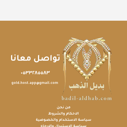
تواصل معانا
٠٥٣٣٢٨٥٥٨٣
gold.host.app@gmail.com
من نحن
الاحكام والشروط
سياسة الاستخدام والخصوصية
سياسة الاستبدال والإرجاع