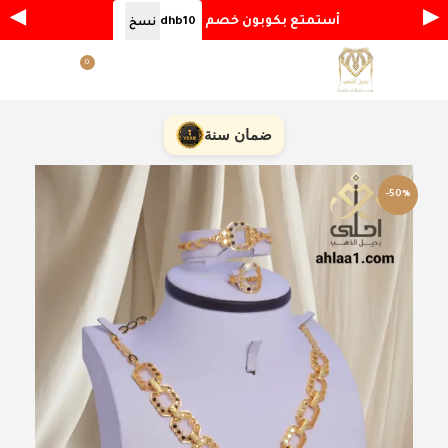
◀
▶
أستمتع بكوبون خصم
dhb10
نسخ
0
القائمة
ر.س
0.00
ضمان سنة
-50%