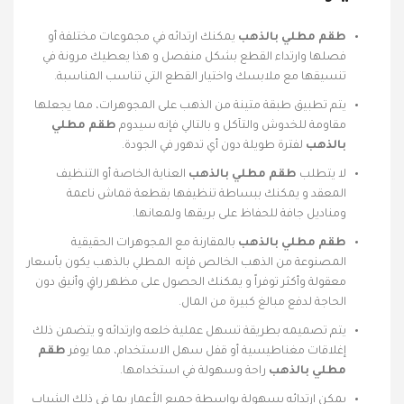
طقم مطلي بالذهب
يمكنك ارتدائه في مجموعات مختلفة أو
فصلها وارتداء القطع بشكل منفصل و هذا يعطيك مرونة في
تنسيقها مع ملابسك واختيار القطع التي تناسب المناسبة.
يتم تطبيق طبقة متينة من الذهب على المجوهرات، مما يجعلها
مقاومة للخدوش والتآكل و بالتالي فإنه سيدوم
طقم مطلي
بالذهب
لفترة طويلة دون أي تدهور في الجودة.
لا يتطلب
طقم مطلي بالذهب
العناية الخاصة أو التنظيف
المعقد و يمكنك ببساطة تنظيفها بقطعة قماش ناعمة
ومناديل جافة للحفاظ على بريقها ولمعانها.
طقم مطلي بالذهب
بالمقارنة مع المجوهرات الحقيقية
المصنوعة من الذهب الخالص فإنه المطلي بالذهب يكون بأسعار
معقولة وأكثر توفراً و يمكنك الحصول على مظهر راقٍ وأنيق دون
الحاجة لدفع مبالغ كبيرة من المال.
يتم تصميمه بطريقة تسهل عملية خلعه وارتدائه و يتضمن ذلك
إغلاقات مغناطيسية أو قفل سهل الاستخدام، مما يوفر
طقم
مطلي بالذهب
راحة وسهولة في استخدامها.
يمكن ارتدائه بسهولة بواسطة جميع الأعمار بما في ذلك الشباب