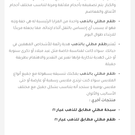
والكبار. يتم تصميمه بأحجام ملائمة ومرنة لتناسب مختلف أحجام
الأعناق والمعاصم.
طقم مطلي بالذهب
واحدة من المزايا الرئيسية له هي خفة وزنه
فهو لا يسبب أي إحساس بالثقل أثناء ارتدائه، مما يجعله مريحًا
للارتداء طوال اليوم.
يُعتبر
طقم مطلي بالذهب
هدية رائعة للأشخاص المهمين في
حياتك. سواء كانت لمناسبة خاصة مثل عيد ميلاد أو ذكرى سنوية
أو حتى كهدية تذكارية فإنها تعبر عن التقدير والاهتمام بطريقة
جميلة.
طقم مطلي بالذهب
يمكنك تنسيقه بسهولة مع جميع أنواع
الملابس سواء كنت ترتدي ملابس رسمية أو عارضة أو حتى
ملابس يومية و ستجد أنه يتناسب بشكل جميل مع مختلف
الأساليب والألوان.
منتجات أخري :
سبحة مطلي مطابق للذهب عيار ٢١
طقم مطلي مطابق للذهب عيار ٢١