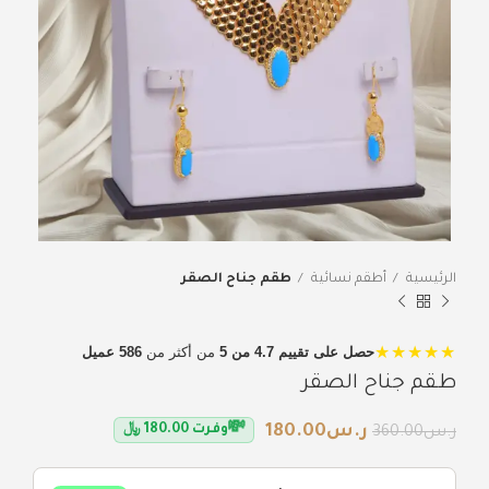
الرئيسية
أطقم نسائية
طقم جناح الصقر
★★★★★
حصل على تقييم 4.7 من 5
من أكثر من
586 عميل
طقم جناح الصقر
💸
ر.س
180.00
وفرت
180.00
﷼
ر.س
360.00