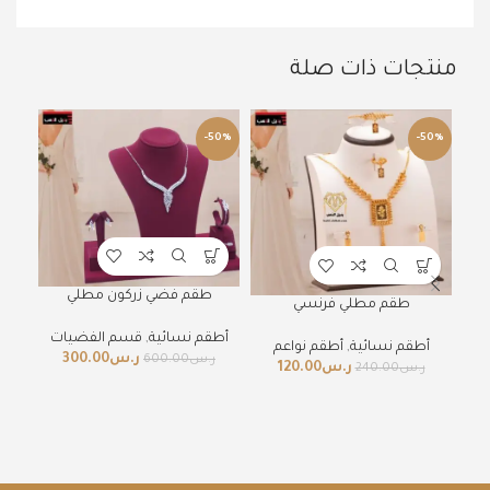
منتجات ذات صلة
50%
-50%
-50%
طقم فضي زركون مطلي
طقم مطلي فرنسي
أطقم نسائية
,
قسم الفضيات
أطق
أطقم نسائية
,
أطقم نواعم
ر.س
300.00
ر.س
600.00
ر
ر.س
120.00
ر.س
240.00