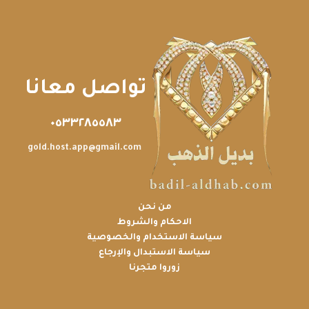
تواصل معانا
٠٥٣٣٢٨٥٥٨٣
gold.host.app@gmail.com
من نحن
الاحكام والشروط
سياسة الاستخدام والخصوصية
سياسة الاستبدال والإرجاع
زوروا متجرنا