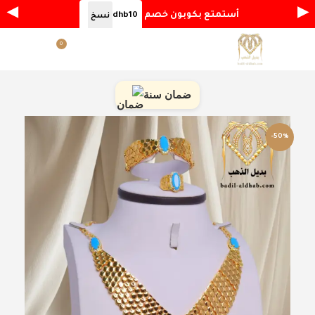
◀
▶
أستمتع بكوبون خصم
dhb10
نسخ
0
القائمة
ر.س
0.00
ضمان سنة
-50%