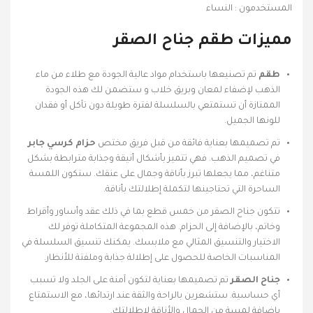
المستخدمون : النساء
مميزات طقم جناح الصقر
طقم
تم تصنيعها باستخدام مواد عالية الجودة مع طلاء من ماء
الذهب لإضفاء لمعان وبريق خلاب و ستضمن لك هذه الجودة
الممتازة أن تستمتعي بالسلسلة لفترة طويلة دون تآكل أو فقدان
للونها الجميل.
تم تصميمها بعناية فائقة من قبل فريق مختص
حزام كرسي جابر
في تصميم الذهب. فهي تتميز بأشكال أنيقة وجذابة مترابطة بشكل
متناغم، مما يجعلها تبرز بأناقة وجمال على عنقك. ستكون اللمسة
الساحرة التي تحتاجينها لتكملة إطلالتك بأناقة.
تتكون جناح الصقر من خمس قطع بما في ذلك عقد وأساور وأقراط
وخاتم، بالإضافة إلى الحزام. هذه المجموعة المتكاملة توفر لك
الاختيار والتنسيق المثالي مع ملابسك. يمكنك تنسيق السلسلة في
المناسبات الخاصة للحصول على إطلالة جذابة وملفتة للأنظار.
جناح الصقر
تم تصميمها بعناية لتكون آمنة على الجلد ولا تسبب
أي حساسية. ستشعرين بالراحة والثقة عند ارتدائها، مع الاستمتاع
بإضافة لمسة من الجمال والأناقة لإطلالتك.