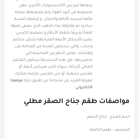
يجعلها تبرز بين الأكسسوارات الأخرى. فهي
مصنوعة من أجود المواد وتم تصميمها بعناية
فائقة لتجسد الأناقة والجمال. و لإضفاء لمسة
ساحرة تم طلاؤها بماء الذهب الذي يضفي عليها
لمعانًا وبريقًا يلتقط الأنظار و تصميم الكرسي
يتميز بالأشكال الأنيقة المترابطة بشكل متناغم
وجذاب، والتي ستضفي لمسة من الفخامة على
إطلالتك. بغض النظر عن المناسبة التي
تحضرينها، فإن هذه السلسلة ستكون المكمل
المثالي لأزيائك سواء كانت فساتين أنيقة، أو
ملابس رسمية، أو حتى ملابس عارضة يمكنك
معرفة المزيد عن منتجاتنا عن طريق زيارة
موقعنا
الالكتروني
مواصفات طقم جناح الصقر مطلي
اسم المنتج : جناح الصقر
التصنيف : طقم الكاملة