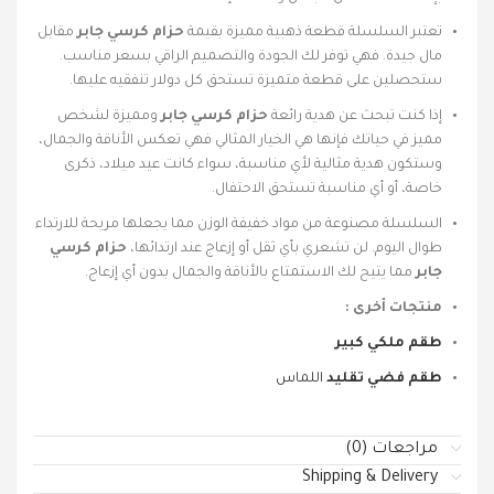
تعتبر السلسلة قطعة ذهبية مميزة بقيمة
حزام كرسي جابر
مقابل
مال جيدة. فهي توفر لك الجودة والتصميم الراقي بسعر مناسب.
ستحصلين على قطعة متميزة تستحق كل دولار تنفقيه عليها.
إذا كنت تبحث عن هدية رائعة
حزام كرسي جابر
ومميزة لشخص
مميز في حياتك فإنها هي الخيار المثالي فهي تعكس الأناقة والجمال،
وستكون هدية مثالية لأي مناسبة، سواء كانت عيد ميلاد، ذكرى
خاصة، أو أي مناسبة تستحق الاحتفال.
السلسلة مصنوعة من مواد خفيفة الوزن مما يجعلها مريحة للارتداء
طوال اليوم. لن تشعري بأي ثقل أو إزعاج عند ارتدائها،
حزام كرسي
جابر
مما يتيح لك الاستمتاع بالأناقة والجمال بدون أي إزعاج.
منتجات أخرى :
طقم ملكي كبير
طقم فضي تقليد
اللماس
مراجعات (0)
Shipping & Delivery