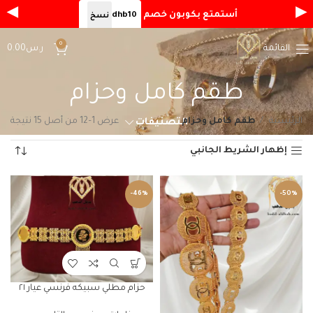
◀
▶
أستمتع بكوبون خصم
dhb10
نسخ
0
القائمة
ر.س
0.00
طقم كامل وحزام
الرئيسية
طقم كامل وحزام
عرض 1–12 من أصل 15 نتيجة
التصنيفات
إظهار الشريط الجانبي
-46%
-50%
حزام مطلي سبيكه فرنسي عيار ٢١