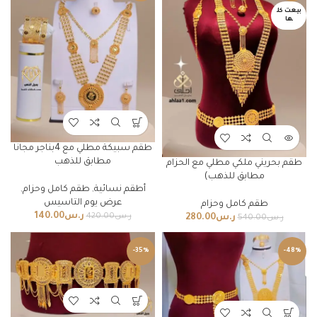
بيعت كل
ها
طقم سبيكة مطلي مع 4بناجر مجانا
مطابق للذهب
طقم بحريني ملكي مطلي مع الحزام
مطابق للذهب)
أطقم نسائية
,
طقم كامل وحزام
,
عرض يوم التاسيس
طقم كامل وحزام
ر.س
140.00
ر.س
420.00
ر.س
280.00
ر.س
540.00
-35%
-48%