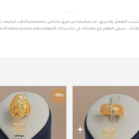
كتسب اللمعان والبيريق، تم تصميمه من فريق مختص بتمصميم الذهب ليضيف لك الا
مع طلتك ، نسقي الطقم مع اطلالتك في مناسباتك المهمه لطله جذابه وخاطفه للا
-50%