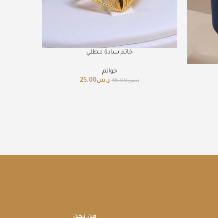
خاتم سادة مطلي
خواتم
ر.س
25.00
ر.س
45.00
من نحن