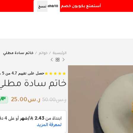
أستمتع بكوبون خصم
dhb10
نسخ
الرئيسية
خواتم
خاتم سادة مطلي
★★★★★
حصل على تقييم 4.7 من 5
م
خاتم سادة مطلي
ر.س
25.00
💸
ر.س
50.00
و