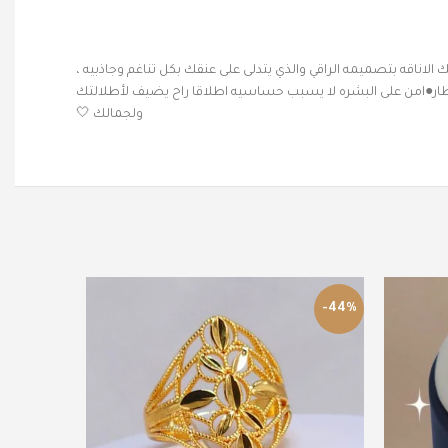
ناقه بتصميمه الراقي والذي يتدلى على عنقك بكل تناغم وجاذبيه ،
نظار●امن على البشره لا يسبب حساسيه اطلاقا راح يضيف لأطلالتك
ولجمالك 🤍
-44%
-44%