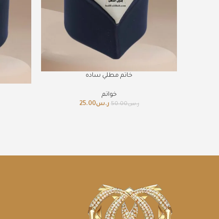
خاتم مطلي ساده
خواتم
ر.س
25.00
ر.س
50.00