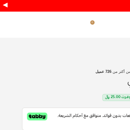
◀
0
ر.س
0.00
دخول / تسجيل
ن أكثر من
726 عميل
فرت
25.00
﷼