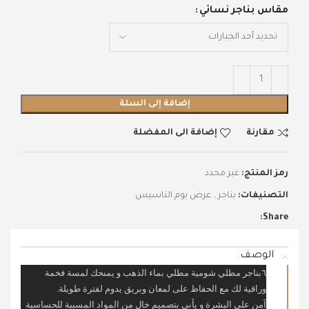
مقاس بناجر نسائي
إضافة إلى السلة
مقارنة
إضافة الى المفضلة
رمز المنتج:
غير محدد
التصنيفات:
بناجر
,
عرض يوم التاسيس
Share:
الوصف
٦بناجر مطلي شومية مطلي بماء الذهب و يمنحك لمسة فخمة
وراقية لك مع الحفاظ على لمعان وبريق يدوم لفترة طويلة.
آمن على البشرة و يأني بتصميم خالٍ من المواد المسببة للحساسية