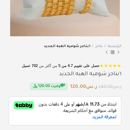
الرئيسية
بناجر
٦بناجر شوميه الهبه الجديد
★★★★★
حصل على تقييم 4.7 من 5
من أكثر من
702 عميل
٦بناجر شوميه الهبه الجديد
💸
ر.س
120.00
وفرت
120.00
﷼
ر.س
240.00