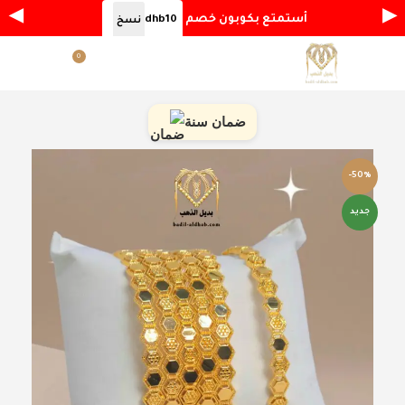
◀
▶
أستمتع بكوبون خصم
dhb10
نسخ
0
القائمة
ر.س
0.00
ضمان سنة
-50%
جديد