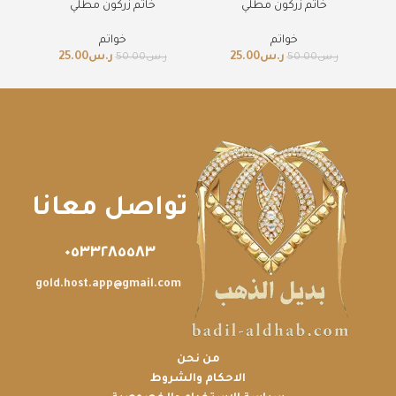
خاتم زركون مطلي
خاتم زركون مطلي
خواتم
خواتم
ر.س
25.00
ر.س
25.00
ر.س
50.00
ر.س
50.00
تواصل معانا
٠٥٣٣٢٨٥٥٨٣
gold.host.app@gmail.com
من نحن
الاحكام والشروط