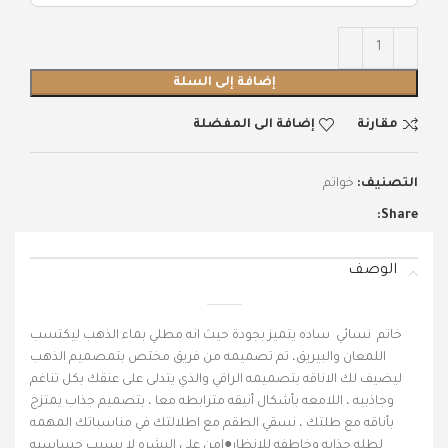
إضافة إلى السلة
مقارنة
إضافة الى المفضلة
التصنيف:
خواتم
Share:
الوصف
خاتم نسائي ساده يتميز بجودة حيث انه مطلي بماء الذهب ليكتسب
اللمعان والبيريق، تم تصميمه من فريق مختص بتمصميم الذهب
ليضيف لك الاناقه بتصميمه الراقي والذي يتدلى على عنقك بكل تناغم
وجاذبيه ، اللامعه بأشكال أنيقه مترابطه معا ، بتصميم جذاب يمتزج
بأناقه مع طلتك ، نسقي الطقم مع اطلالتك في مناسباتك المهمه
لطله جذابه وخاطفه للانظار●امن على البشره لا يسبب حساسيه