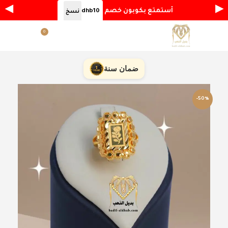
◀
▶
أستمتع بكوبون خصم
dhb10
نسخ
0
القائمة
ر.س
0.00
ضمان سنة
-50%