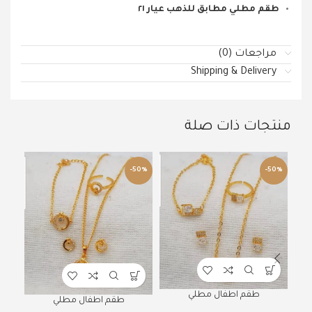
طقم مطلي مطابق للذهب عيار ٢١
مراجعات (0)
Shipping & Delivery
منتجات ذات صلة
50%
-50%
-50%
طقم اطفال مطلي
طقم اطفال مطلي