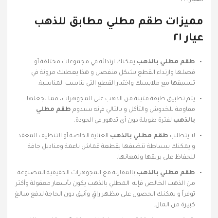
العيار : ٢١
مميزات طقم مطلي مطابق للذهب
عيار ٢١
طقم مطلي بالذهب
يمكنك ارتدائه في مجموعات مختلفة أو
فصلها وارتداء القطع بشكل منفصل و هذا يعطيك مرونة في
تنسيقها مع ملابسك واختيار القطع التي تناسب المناسبة.
يتم تطبيق طبقة متينة من الذهب على المجوهرات، مما يجعلها
مقاومة للخدوش والتآكل و بالتالي فإنه سيدوم
طقم مطلي
بالذهب
لفترة طويلة دون أي تدهور في الجودة.
لا يتطلب
طقم مطلي بالذهب
العناية الخاصة أو التنظيف المعقد
و يمكنك ببساطة تنظيفها بقطعة قماش ناعمة ومناديل جافة
للحفاظ على بريقها ولمعانها.
طقم مطلي بالذهب
بالمقارنة مع المجوهرات الحقيقية المصنوعة
من الذهب الخالص فإنه المطلي بالذهب يكون بأسعار معقولة وأكثر
توفراً و يمكنك الحصول على مظهر راقٍ وأنيق دون الحاجة لدفع مبالغ
كبيرة من المال.