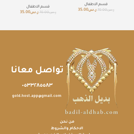
قسم الاطفال
قسم الاطفال
ر.س
35.00
ر.س
70.00
ر.س
35.00
ر.س
70.00
تواصل معانا
٠٥٣٣٢٨٥٥٨٣
gold.host.app@gmail.com
من نحن
الاحكام والشروط