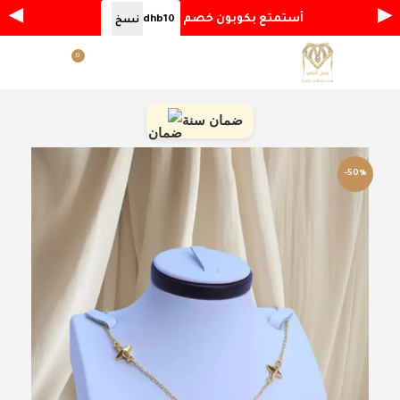
◀
▶
أستمتع بكوبون خصم
dhb10
نسخ
0
القائمة
ر.س
0.00
ضمان سنة
-50%