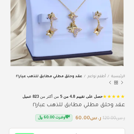
الرئيسية
أطقم نواعم
عقد وحلق مطلي مطابق للذهب عيار٢١
★★★★★
حصل على تقييم 4.8 من 5
من أكثر من
823 عميل
عقد وحلق مطلي مطابق للذهب عيار٢١
💸
ر.س
60.00
وفرت
60.00
﷼
ر.س
120.00