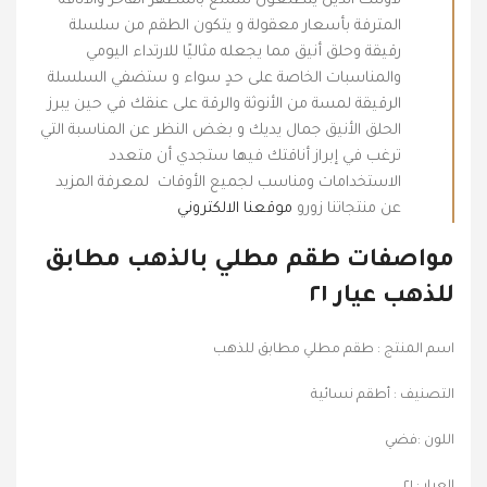
لأولئك الذين يتطلعون للتمتع بالمظهر الفاخر والأناقة
المترفة بأسعار معقولة و يتكون الطقم من سلسلة
رقيقة وحلق أنيق مما يجعله مثاليًا للارتداء اليومي
والمناسبات الخاصة على حدٍ سواء و ستضفي السلسلة
الرقيقة لمسة من الأنوثة والرقة على عنقك في حين يبرز
الحلق الأنيق جمال يديك و بغض النظر عن المناسبة التي
ترغب في إبراز أناقتك فيها ستجدي أن متعدد
الاستخدامات ومناسب لجميع الأوقات لمعرفة المزيد
عن منتجاتنا زورو
موقعنا الالكتروني
مواصفات طقم مطلي بالذهب مطابق
للذهب عيار ٢١
اسم المنتج : طقم مطلي مطابق للذهب
التصنيف : أطقم نسائية
اللون :فضي