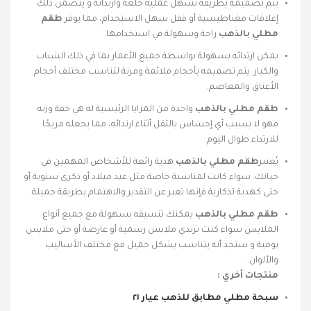
يتم تصميمه بطريقة تسهل عملية خلعه وارتدائه و يتضمن ذلك
إغلاقات مغناطيسية أو قفل سهل الاستخدام، مما يوفر
طقم
مطلي بالذهب
راحة وسهولة في استخدامها.
يمكن ارتدائه بسهولة بواسطة جميع الأعمار بما في ذلك الشباب
والكبار. يتم تصميمه بأحجام ملائمة ومرنة لتناسب مختلف أحجام
الأعناق والمعاصم.
طقم مطلي بالذهب
واحدة من المزايا الرئيسية له هي خفة وزنه
فهو لا يسبب أي إحساس بالثقل أثناء ارتدائه، مما يجعله مريحًا
للارتداء طوال اليوم.
يُعتبر
طقم مطلي بالذهب
هدية رائعة للأشخاص المهمين في
حياتك. سواء كانت لمناسبة خاصة مثل عيد ميلاد أو ذكرى سنوية أو
حتى كهدية تذكارية فإنها تعبر عن التقدير والاهتمام بطريقة جميلة.
طقم مطلي بالذهب
يمكنك تنسيقه بسهولة مع جميع أنواع
الملابس سواء كنت ترتدي ملابس رسمية أو عارضة أو حتى ملابس
يومية و ستجد أنه يتناسب بشكل جميل مع مختلف الأساليب
والألوان.
منتجات أخري :
سبحة مطلي مطابق للذهب عيار ٢١