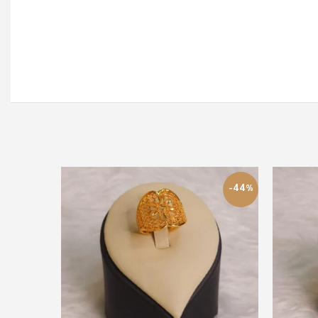
-50%
-44%