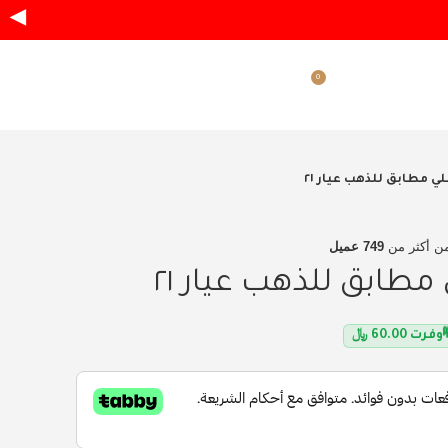
◀
0
ر.س
0.00
دخول / تسجيل
 مطابق للذهب عيار ٢١
ن أكثر من
749 عميل
طابق للذهب عيار ٢١
وفرت
60.00
﷼