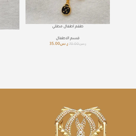
طقم اطفال مطلي
قسم الاطفال
ر.س
35.00
ر.س
70.00