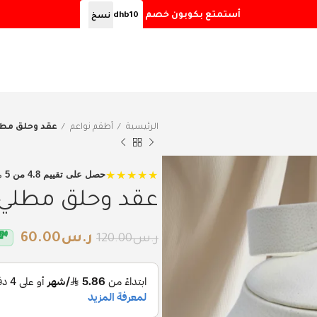
أستمتع بكوبون خصم
dhb10
نسخ
الرئيسية
أطقم نواعم
عقد وحلق مطلي
★★★★★
حصل على تقييم 4.8 من 5
م
عقد وحلق مطلي م
ر.س
60.00
💸
ر.س
120.00