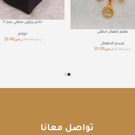
خاتم زركون مطلي عيار ٢١
طقم اطفال مطلي
خواتم
ر.س
25.00
ر.س
45.00
قسم الاطفال
ر.س
35.00
ر.س
70.00
تواصل معانا