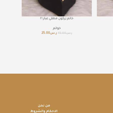
خاتم زركون مطلي عيار ٢١
خواتم
ر.س
25.00
ر.س
45.00
من نحن
الاحكام والشروط