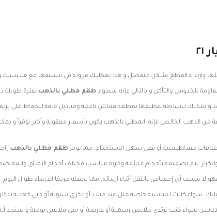
٢١
لها وارتداء القطع بشكل منفصل و هذا يعطيك مرونة في تنسيقها مع ملابسك واخت
اومة للخدوش والتآكل و بالتالي فإنه سيدوم
طقم مطلي بالذهب
لفترة طويلة دو
عقد و يمكنك ببساطة تنظيفها بقطعة قماش ناعمة ومناديل جافة للحفاظ على بريقه
ة من الذهب الخالص فإنه المطلي بالذهب يكون بأسعار معقولة وأكثر توفراً و يمكن
غلاقات مغناطيسية أو قفل سهل الاستخدام، مما يوفر
طقم مطلي بالذهب
راح
الكبار. يتم تصميمه بأحجام ملائمة ومرنة لتناسب مختلف أحجام الأعناق والمعاصم
هو لا يسبب أي إحساس بالثقل أثناء ارتدائه، مما يجعله مريحًا للارتداء طوال اليوم.
. سواء كانت لمناسبة خاصة مثل عيد ميلاد أو ذكرى سنوية أو حتى كهدية تذكارية ف
لابس سواء كنت ترتدي ملابس رسمية أو عارضة أو حتى ملابس يومية و ستجد أنه