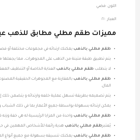
اللون :فضي
العيار : ٢١
مميزات طقم مطلي مطابق للذهب عيار 
طقم مطلي بالذهب
يمكنك ارتدائه في مجموعات مختلفة أو فص
يتم تطبيق طبقة متينة من الذهب على المجوهرات، مما يجعلها مق
لا يتطلب
طقم مطلي بالذهب
العناية الخاصة أو التنظيف الم
طقم مطلي بالذهب
بالمقارنة مع المجوهرات الحقيقية المصنوع
المال.
يتم تصميمه بطريقة تسهل عملية خلعه وارتدائه و يتضمن ذلك إ
يمكن ارتدائه بسهولة بواسطة جميع الأعمار بما في ذلك الشباب و
طقم مطلي بالذهب
واحدة من المزايا الرئيسية له هي خفة وزنه ف
يُعتبر
طقم مطلي بالذهب
هدية رائعة للأشخاص المهمين في حياتك
طقم مطلي بالذهب
يمكنك تنسيقه بسهولة مع جميع أنواع الم