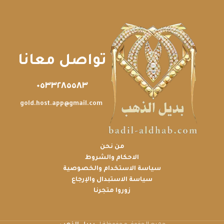
تواصل معانا
٠٥٣٣٢٨٥٥٨٣
gold.host.app@gmail.com
من نحن
الاحكام والشروط
سياسة الاستخدام والخصوصية
سياسة الاستبدال والإرجاع
زوروا متجرنا