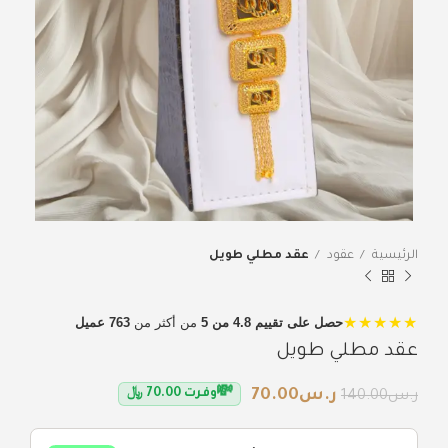
الرئيسية
عقود
عقد مطلي طويل
★★★★★
حصل على تقييم 4.8 من 5
من أكثر من
763 عميل
عقد مطلي طويل
💸
ر.س
70.00
وفرت
70.00
﷼
ر.س
140.00