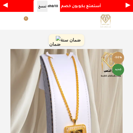
◀
▶
أستمتع بكوبون خصم
dhb10
نسخ
0
القائمة
ر.س
0.00
ضمان سنة
-50%
جديد