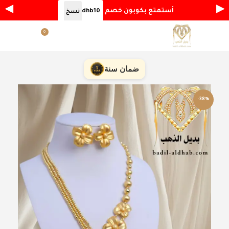
◀
▶
أستمتع بكوبون خصم
dhb10
نسخ
0
القائمة
ر.س
0.00
ضمان سنة
-38%