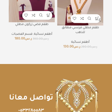
طقم فضي زركون مطلي
طقم مطلي فرنسي مطابق
للذهب
أطقم نسائية
,
قسم الفضيات
أطق
ر.س
180.00
ر.س
360.00
ر
أطقم نسائية
ر.س
130.00
ر.س
260.00
تواصل معانا
٠٥٣٣٢٨٥٥٨٣