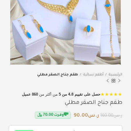
الرئيسية
أطقم نسائية
طقم جناح الصقر مطلي
★★★★★
حصل على تقييم 4.8 من 5
من أكثر من
860 عميل
طقم جناح الصقر مطلي
💸
ر.س
90.00
وفرت
70.00
﷼
ر.س
160.00