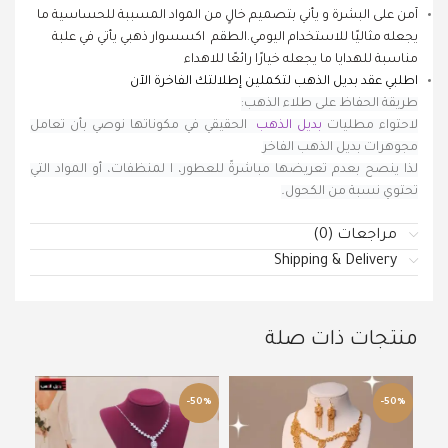
آمن على البشرة و يأني بتصميم خالٍ من المواد المسببة للحساسية ما
يجعله مثاليًا للاستخدام اليومي.الطقم
اكسسوار ذهبي
يأتي في علبة
مناسبة للهدايا ما يجعله خيارًا رائعًا للاهداء
اطلبي عقد بديل الذهب لتكملين إطلالتك الفاخرة الآن
طريقة الحفاظ على طلاء الذهب:
لاحتواء مطليات
بديل الذهب
الحقيقي في مكوناتها نوصي بأن تعامل
مجوهرات بديل الذهب الفاخر
لذا ينصح بعدم تعريضها مباشرةً للعطور، ا لمنظفات، أو المواد التي
تحتوي نسبة من الكحول
.
مراجعات (0)
Shipping & Delivery
منتجات ذات صلة
50%
-50%
-50%