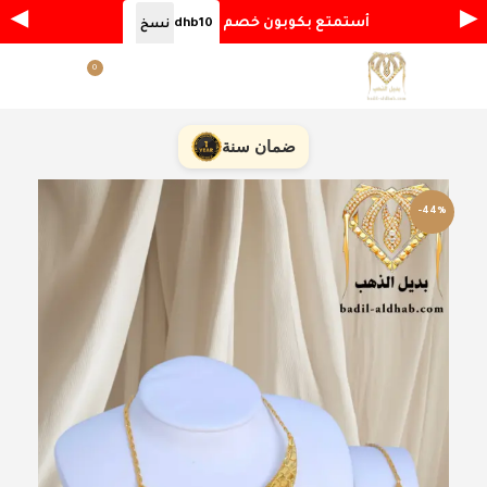
◀
▶
أستمتع بكوبون خصم
dhb10
نسخ
0
القائمة
ر.س
0.00
ضمان سنة
-44%